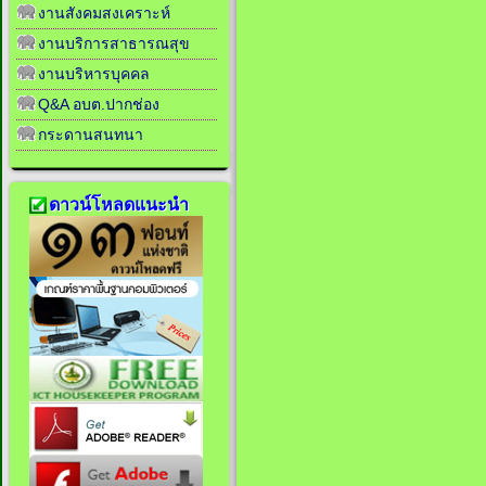
งานสังคมสงเคราะห์
งานบริการสาธารณสุข
งานบริหารบุคคล
Q&A อบต.ปากช่อง
กระดานสนทนา
ดาวน์โหลดแนะนำ