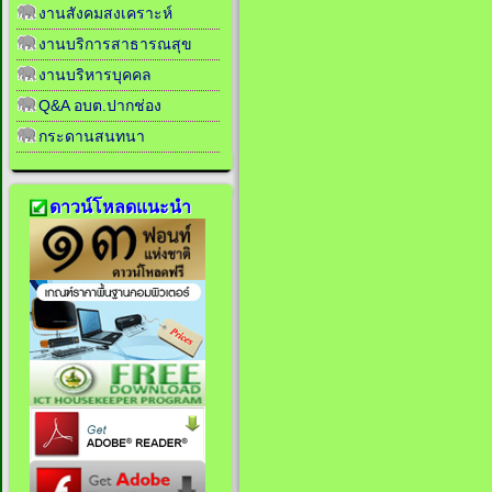
งานสังคมสงเคราะห์
งานบริการสาธารณสุข
งานบริหารบุคคล
Q&A อบต.ปากช่อง
กระดานสนทนา
ดาวน์โหลดแนะนำ