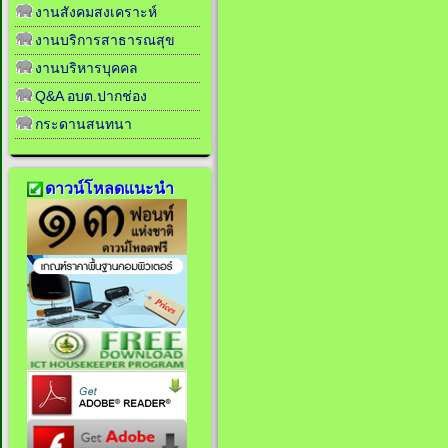
งานสังคมสงเคราะห์
งานบริการสาธารณสุข
งานบริหารบุคคล
Q&A อบต.ปากช่อง
กระดานสนทนา
ดาวน์โหลดแนะนำ