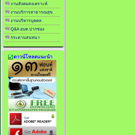
งานสังคมสงเคราะห์
งานบริการสาธารณสุข
งานบริหารบุคคล
Q&A อบต.ปากช่อง
กระดานสนทนา
ดาวน์โหลดแนะนำ