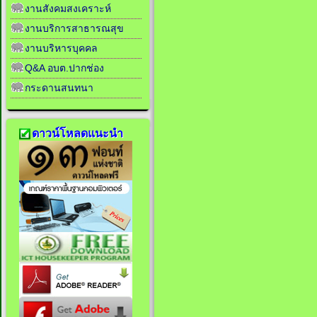
งานสังคมสงเคราะห์
งานบริการสาธารณสุข
งานบริหารบุคคล
Q&A อบต.ปากช่อง
กระดานสนทนา
ดาวน์โหลดแนะนำ