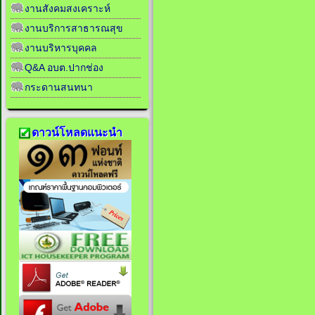
งานสังคมสงเคราะห์
งานบริการสาธารณสุข
งานบริหารบุคคล
Q&A อบต.ปากช่อง
กระดานสนทนา
ดาวน์โหลดแนะนำ