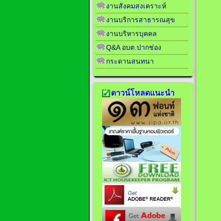
งานสังคมสงเคราะห์
งานบริการสาธารณสุข
งานบริหารบุคคล
Q&A อบต.ปากช่อง
กระดานสนทนา
ดาวน์โหลดแนะนำ