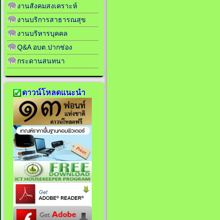
งานสังคมสงเคราะห์
งานบริการสาธารณสุข
งานบริหารบุคคล
Q&A อบต.ปากช่อง
กระดานสนทนา
ดาวน์โหลดแนะนำ