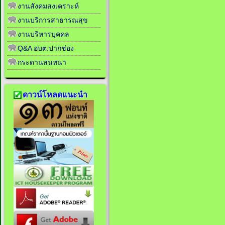
งานสังคมสงเคราะห์
งานบริการสาธารณสุข
งานบริหารบุคคล
Q&A อบต.ปากช่อง
กระดานสนทนา
ดาวน์โหลดแนะนำ