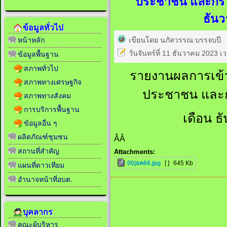
ประชาชน และกรใช้
ธัน
ข้อมูลทั่วไป
เขียนโดย นภัสวรรณ บรรจบปี
หน้าหลัก
วันจันทร์ที่ 11 ธันวาคม 2023 เ
ข้อมูลพื้นฐาน
สภาพทั่วไป
รายงานผลการเข้า
สภาพทางเศรษฐกิจ
ประชาชน และกร
สภาพทางสังคม
การบริการพื้นฐาน
เดือน 
ข้อมูลอื่น ๆ
ผลิตภัณฑ์ชุมชน
ÃÂ
สถานที่สำคัญ
Attachments:
00jธค66.jpg
[ ]
645 Kb
แผนที่ดาวเทียม
อำนาจหน้าที่อบต.
บุคลากร
คณะผู้บริหาร