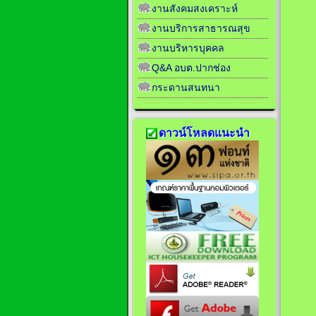
งานสังคมสงเคราะห์
งานบริการสาธารณสุข
งานบริหารบุคคล
Q&A อบต.ปากช่อง
กระดานสนทนา
ดาวน์โหลดแนะนำ