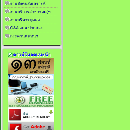
งานสังคมสงเคราะห์
งานบริการสาธารณสุข
งานบริหารบุคคล
Q&A อบต.ปากช่อง
กระดานสนทนา
ดาวน์โหลดแนะนำ