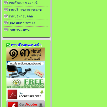
งานสังคมสงเคราะห์
งานบริการสาธารณสุข
งานบริหารบุคคล
Q&A อบต.ปากช่อง
กระดานสนทนา
ดาวน์โหลดแนะนำ