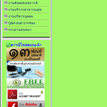
งานสังคมสงเคราะห์
งานบริการสาธารณสุข
งานบริหารบุคคล
Q&A อบต.ปากช่อง
กระดานสนทนา
ดาวน์โหลดแนะนำ