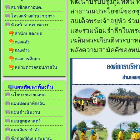
พัฒนาปรับปรุงภูมิทัศน
สมาชิกสภาอบต.
สาธารณประโยชน์ของชุม
โครงสร้างส่วนราชการ
สมเด็จพระเจ้าอยู่หัว ร่
หัวหน้าส่วนราชการ
และร่วมน้อมรำลึกในพร
สำนักปลัดอบต.
เฉลิมพระเกียรติพระบาทส
กองคลัง
พลังความสามัคคีของห
กองช่าง
กองการศึกษา
หน่วยตรวจสอบภายใน
แผนพัฒนาท้องถิ่น
นโยบายนายกอบต.
แผนพัฒนาท้องถิ่น
แผนดำเนินงาน
แผนยุทธศาสตร์
แผนอัตรากำลัง
ข้อบัญญัติงบประมาณ