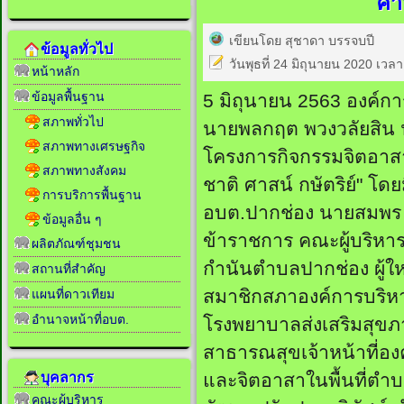
ศาส
เขียนโดย สุชาดา บรรจบปี
ข้อมูลทั่วไป
วันพุธที่ 24 มิถุนายน 2020 เวล
หน้าหลัก
ข้อมูลพื้นฐาน
5 มิถุนายน 2563 องค์
สภาพทั่วไป
นายพลกฤต พวงวลัยสิน 
สภาพทางเศรษฐกิจ
โครงการกิจกรรมจิตอาสา
สภาพทางสังคม
ชาติ ศาสน์ กษัตริย์" โด
การบริการพื้นฐาน
อบต.ปากช่อง นายสมพร ก
ข้อมูลอื่น ๆ
ข้าราชการ คณะผู้บริหาร 
ผลิตภัณฑ์ชุมชน
กำนันตำบลปากช่อง ผู้ใหญ่บ
สถานที่สำคัญ
สมาชิกสภาองค์การบริห
แผนที่ดาวเทียม
อำนาจหน้าที่อบต.
โรงพยาบาลส่งเสริมสุข
สาธารณสุขเจ้าหน้าที่อ
บุคลากร
และจิตอาสาในพื้นที่ตำ
คณะผู้บริหาร