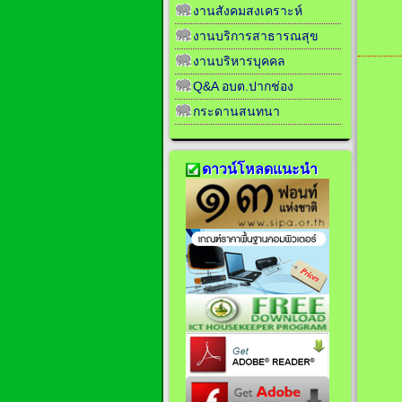
งานสังคมสงเคราะห์
งานบริการสาธารณสุข
งานบริหารบุคคล
Q&A อบต.ปากช่อง
กระดานสนทนา
ดาวน์โหลดแนะนำ