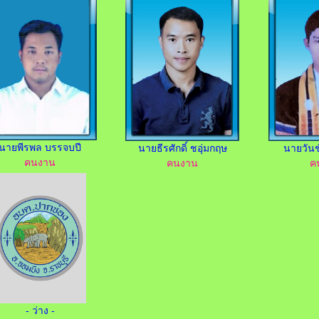
นายพีรพล บรรจบปี
นายธีรศักดิ์ ชอุ่มกฤษ
นายวันช
คนงาน
คนงาน
ค
- ว่าง -