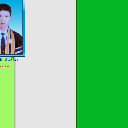
ัย พันธ์ไทย
นงาน