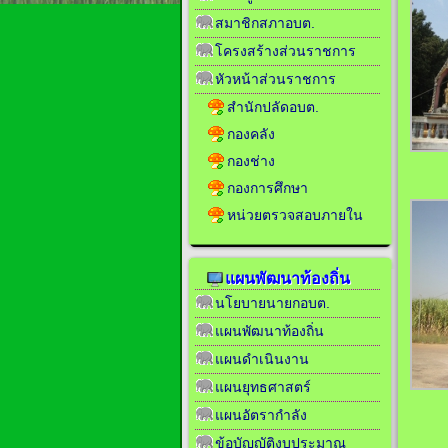
สมาชิกสภาอบต.
โครงสร้างส่วนราชการ
หัวหน้าส่วนราชการ
สำนักปลัดอบต.
กองคลัง
กองช่าง
กองการศึกษา
หน่วยตรวจสอบภายใน
แผนพัฒนาท้องถิ่น
นโยบายนายกอบต.
แผนพัฒนาท้องถิ่น
แผนดำเนินงาน
แผนยุทธศาสตร์
แผนอัตรากำลัง
ข้อบัญญัติงบประมาณ