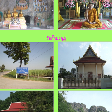
วัดถ้ำมงกุฏ