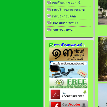
งานสังคมสงเคราะห์
งานบริการสาธารณสุข
งานบริหารบุคคล
Q&A อบต.ปากช่อง
กระดานสนทนา
ดาวน์โหลดแนะนำ