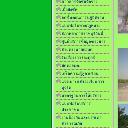
ข่าวสารจัดซื้อจัดจ้าง
เบี้ยยังชีพ
ลดขั้นตอนการปฏิบัติงาน
แบบฟอร์มทางกฎหมาย
สภาพอากาศราชบุรีวันนี้
ศูนย์บริการข้อมูลข่าวสาร
สายตรงนายกอบต
รับเรื่องราวร้องทุกข์
ติดต่ออบต.
เกร็ดความรู้สู่อาเซียน
แจ้งเบาะแสร้องเรียนการ
ทุจริต
มาตรฐานการให้บริการ
แบบฟอร์มบริการ
ประชาชน
งานป้องกันและบรรเทา
สาธารณภัย