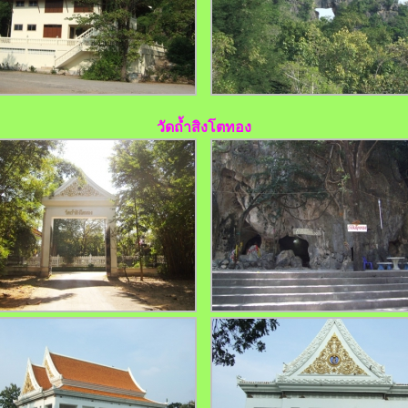
วัดถ้ำสิงโตทอง