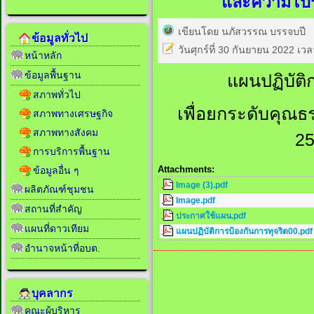
และความโปร่
เขียนโดย นภัสวรรณ บรรจบปี
ข้อมูลทั่วไป
วันศุกร์ที่ 30 กันยายน 2022 เว
หน้าหลัก
ข้อมูลพื้นฐาน
แผนปฏิบัติ
สภาพทั่วไป
เพื่อยกระดับคุณ
สภาพทางเศรษฐกิจ
สภาพทางสังคม
25
การบริการพื้นฐาน
Attachments:
ข้อมูลอื่น ๆ
Image (3).pdf
ผลิตภัณฑ์ชุมชน
Image.pdf
สถานที่สำคัญ
ประกาศใช้แผน.pdf
แผนที่ดาวเทียม
แผนปฏิบัติการป้องกันการทุจริต00.pdf
อำนาจหน้าที่อบต.
บุคลากร
คณะผู้บริหาร