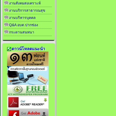
งานสังคมสงเคราะห์
งานบริการสาธารณสุข
งานบริหารบุคคล
Q&A อบต.ปากช่อง
กระดานสนทนา
ดาวน์โหลดแนะนำ