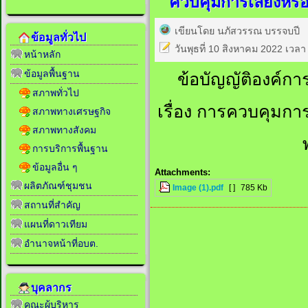
ควบคุมการเลี้ยงหรื
เขียนโดย นภัสวรรณ บรรจบปี
ข้อมูลทั่วไป
วันพุธที่ 10 สิงหาคม 2022 เวลา
หน้าหลัก
ข้อมูลพื้นฐาน
ข้อบัญญัติองค์ก
สภาพทั่วไป
เรื่อง การควบคุมกา
สภาพทางเศรษฐกิจ
สภาพทางสังคม
การบริการพื้นฐาน
ข้อมูลอื่น ๆ
Attachments:
ผลิตภัณฑ์ชุมชน
Image (1).pdf
[ ]
785 Kb
สถานที่สำคัญ
แผนที่ดาวเทียม
อำนาจหน้าที่อบต.
บุคลากร
คณะผู้บริหาร