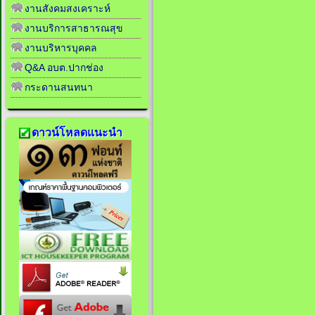
งานสังคมสงเคราะห์
งานบริการสาธารณสุข
งานบริหารบุคคล
Q&A อบต.ปากช่อง
กระดานสนทนา
ดาวน์โหลดแนะนำ