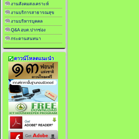
งานสังคมสงเคราะห์
งานบริการสาธารณสุข
งานบริหารบุคคล
Q&A อบต.ปากช่อง
กระดานสนทนา
ดาวน์โหลดแนะนำ