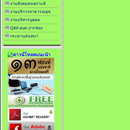
งานสังคมสงเคราะห์
งานบริการสาธารณสุข
งานบริหารบุคคล
Q&A อบต.ปากช่อง
กระดานสนทนา
ดาวน์โหลดแนะนำ