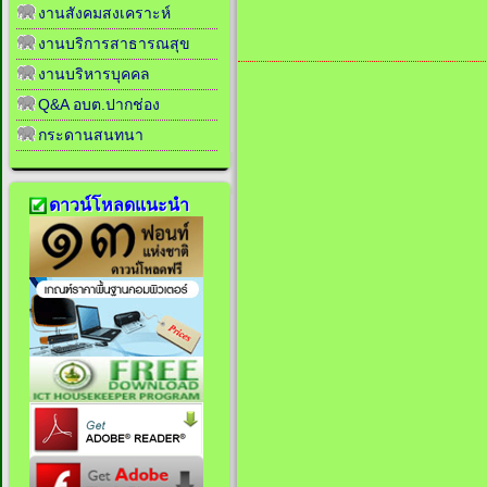
งานสังคมสงเคราะห์
งานบริการสาธารณสุข
งานบริหารบุคคล
Q&A อบต.ปากช่อง
กระดานสนทนา
ดาวน์โหลดแนะนำ