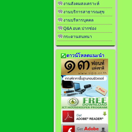
งานสังคมสงเคราะห์
งานบริการสาธารณสุข
งานบริหารบุคคล
Q&A อบต.ปากช่อง
กระดานสนทนา
ดาวน์โหลดแนะนำ