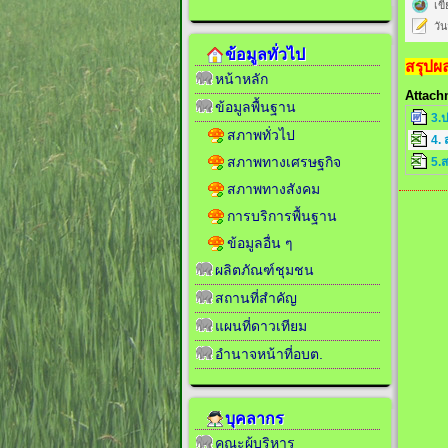
เข
วัน
ข้อมูลทั่วไป
สรุปผล
หน้าหลัก
Attach
ข้อมูลพื้นฐาน
3.
สภาพทั่วไป
4. 
สภาพทางเศรษฐกิจ
5.ส
สภาพทางสังคม
การบริการพื้นฐาน
ข้อมูลอื่น ๆ
ผลิตภัณฑ์ชุมชน
สถานที่สำคัญ
แผนที่ดาวเทียม
อำนาจหน้าที่อบต.
บุคลากร
คณะผู้บริหาร