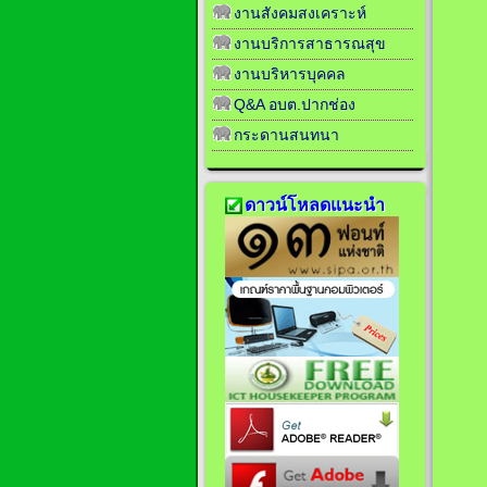
งานสังคมสงเคราะห์
งานบริการสาธารณสุข
งานบริหารบุคคล
Q&A อบต.ปากช่อง
กระดานสนทนา
ดาวน์โหลดแนะนำ